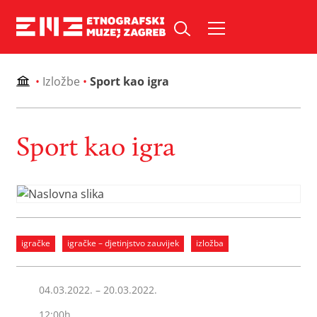
Skip
to
Pretraži web mjesto:
content
•
Izložbe
•
Sport kao igra
Sport kao igra
igračke
igračke – djetinjstvo zauvijek
izložba
04.03.2022. – 20.03.2022.
12:00h