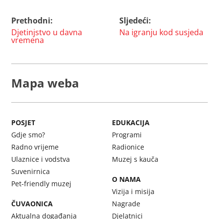
Prethodni:
Sljedeći:
Navigacija
Djetinjstvo u davna
Na igranju kod susjeda
objava
vremena
Mapa weba
POSJET
EDUKACIJA
Gdje smo?
Programi
Radno vrijeme
Radionice
Ulaznice i vodstva
Muzej s kauča
Suvenirnica
O NAMA
Pet-friendly muzej
Vizija i misija
ČUVAONICA
Nagrade
Aktualna događanja
Djelatnici