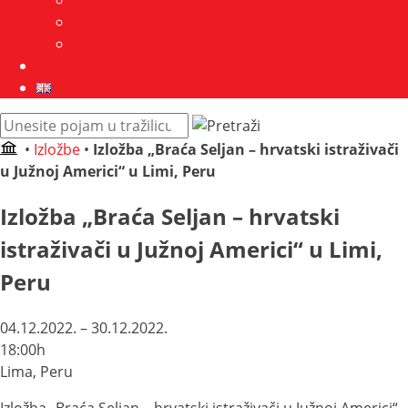
Javna nabava
GDPR
Kontakt
Zbirke
English
Pretraži
web
•
Izložbe
•
Izložba „Braća Seljan – hrvatski istraživači
mjesto:
u Južnoj Americi“ u Limi, Peru
Izložba „Braća Seljan – hrvatski
istraživači u Južnoj Americi“ u Limi,
Peru
04.12.2022. – 30.12.2022.
18:00h
Lima, Peru
Izložba „Braća Seljan – hrvatski istraživači u Južnoj Americi“