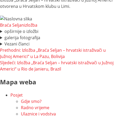
otvorena u Hrvatskom klubu u Limi.
Braća Seljan
izložba
opširnije o izložbi
galerija fotografija
Vezani članci
Navigacija
Prethodni:
Izložba „Braća Seljan – hrvatski istraživači u
Južnoj Americi“ u La Pazu, Bolivija
objava
Sljedeći:
Izložba „Braća Seljan – hrvatski istraživači u Južnoj
Americi“ u Rio de Janieru, Brazil
Mapa weba
Posjet
Gdje smo?
Radno vrijeme
Ulaznice i vodstva