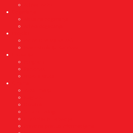
Arhiva izložbi
Događanja
Aktualna događanja
Arhiva događanja
Projekti
PROVEDBA MJERA ZAŠTITE
Rekonstrukcija”Kačićeve”
Edukacija
Programi
Radionice
Muzej s kauča
O nama
Vizija i misija
Nagrade
Djelatnici
Stručne usluge
Etnološka istraživanja
Pravo na pristup informacijama