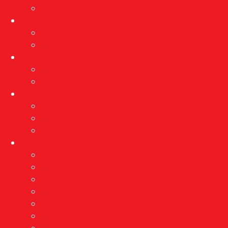
Arhiva izložbi
Događanja
Aktualna događanja
Arhiva događanja
Projekti
PROVEDBA MJERA ZAŠTITE
Rekonstrukcija”Kačićeve”
Edukacija
Programi
Radionice
Muzej s kauča
O nama
Vizija i misija
Nagrade
Djelatnici
Stručne usluge
Etnološka istraživanja
Pravo na pristup informacijama