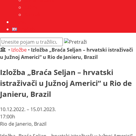
Javna nabava
GDPR
Kontakt
Zbirke
English
Pretraži
web
•
Izložbe
•
Izložba „Braća Seljan – hrvatski istraživači
mjesto:
u Južnoj Americi“ u Rio de Janieru, Brazil
Izložba „Braća Seljan – hrvatski
istraživači u Južnoj Americi“ u Rio de
Janieru, Brazil
10.12.2022. – 15.01.2023.
17:00h
Rio de Janerio, Brazil
Izložba „Braća Seljan – hrvatski istraživači u Južnoj Americi“