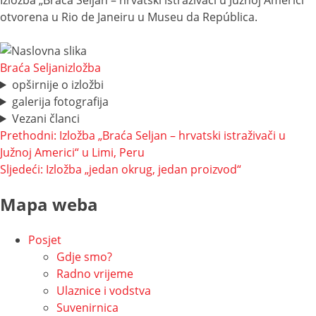
otvorena u Rio de Janeiru u Museu da República.
Braća Seljan
izložba
opširnije o izložbi
galerija fotografija
Vezani članci
Navigacija
Prethodni:
Izložba „Braća Seljan – hrvatski istraživači u
Južnoj Americi“ u Limi, Peru
objava
Sljedeći:
Izložba „jedan okrug, jedan proizvod“
Mapa weba
Posjet
Gdje smo?
Radno vrijeme
Ulaznice i vodstva
Suvenirnica